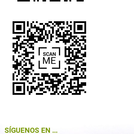
SÍGUENOS EN ...