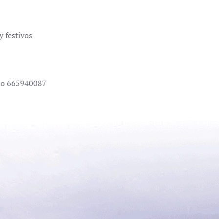
 festivos
smo 665940087